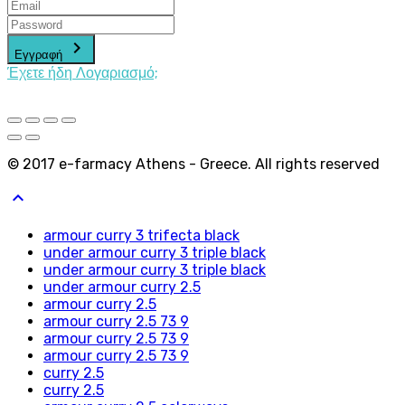
keyboard_arrow_right
Εγγραφή
Έχετε ήδη Λογαριασμό;
© 2017 e-farmacy Athens - Greece. All rights reserved
keyboard_arrow_up
armour curry 3 trifecta black
under armour curry 3 triple black
under armour curry 3 triple black
under armour curry 2.5
armour curry 2.5
armour curry 2.5 73 9
armour curry 2.5 73 9
armour curry 2.5 73 9
curry 2.5
curry 2.5