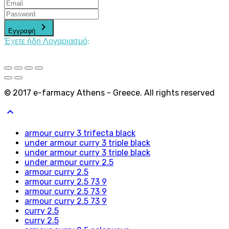
keyboard_arrow_right
Εγγραφή
Έχετε ήδη Λογαριασμό;
© 2017 e-farmacy Athens - Greece. All rights reserved
keyboard_arrow_up
armour curry 3 trifecta black
under armour curry 3 triple black
under armour curry 3 triple black
under armour curry 2.5
armour curry 2.5
armour curry 2.5 73 9
armour curry 2.5 73 9
armour curry 2.5 73 9
curry 2.5
curry 2.5