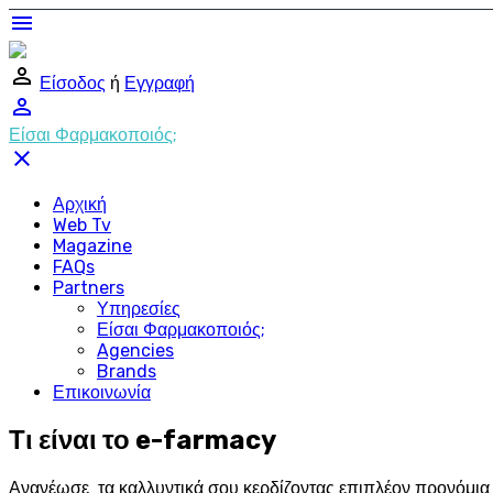
menu
perm_identity
Είσοδος
ή
Εγγραφή
perm_identity
Είσαι Φαρμακοποιός;
close
Αρχική
Web Tv
Magazine
FAQs
Partners
Υπηρεσίες
Είσαι Φαρμακοποιός;
Agencies
Brands
Επικοινωνία
Τι είναι το e-farmacy
Ανανέωσε τα καλλυντικά σου κερδίζοντας επιπλέον προνόμια σ