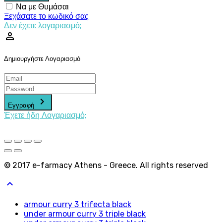
Να με Θυμάσαι
Ξεχάσατε το κωδικό σας
Δεν έχετε λογαριασμό;
perm_identity
Δημιουργήστε Λογαριασμό
keyboard_arrow_right
Εγγραφή
Έχετε ήδη Λογαριασμό;
© 2017 e-farmacy Athens - Greece. All rights reserved
keyboard_arrow_up
armour curry 3 trifecta black
under armour curry 3 triple black