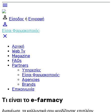
menu
perm_identity
Είσοδος
ή
Εγγραφή
perm_identity
Είσαι Φαρμακοποιός;
close
Αρχική
Web Tv
Magazine
FAQs
Partners
Υπηρεσίες
Είσαι Φαρμακοποιός;
Agencies
Brands
Επικοινωνία
Τι είναι το e-farmacy
Ανανέωσε τα καλλυντικά σου κερδίζοντας επιπλέον