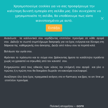
perm_identity
menu
Χρησιμοποιούμε cookies για να σας προσφέρουμε την
καλύτερη δυνατή εμπειρία στη σελίδα μας. Εάν συνεχίσετε να
χρησιμοποιείτε τη σελίδα, θα υποθέσουμε πως είστε
ικανοποιημένοι με αυτό.
Εντάξει
Τι είναι το e-farmacy
Ανανέωσε τα καλλυντικά σου κερδίζοντας επιπλέον προνόμια σε κάθε αγορά
σου. Διάλεξε το σωστό συμπλήρωμα διατροφής για να έχεις ενέργεια και δύναμη στη
διάρκεια της καθημερινής σου άσκησης. Διώξε από πάνω σου τα περιττά κιλά.
Βελτίωσε την υγεία σου.
Φρόντισε το πρόσωπο και το σώμα σου βρίσκοντας άμεσα τα κατάλληλα προϊόντα
χωρίς να χρειαστεί να σηκωθείς από τον καναπέ σου.
Ενημερώσου από τους ειδικούς πριν κάνεις την επόμενή σου αγορά και γίνε ο
πρώτος ή η πρώτη που θα δοκιμάσει δωρεάν οτι καινούριο κυκλοφορεί.
Αναζήτησε όλα όσα έχεις πραγματικά ανάγκη στο e-farmacy και βρες το on line με
επιπλέον προνόμια.
Πολιτική απορρήτου - GDPR