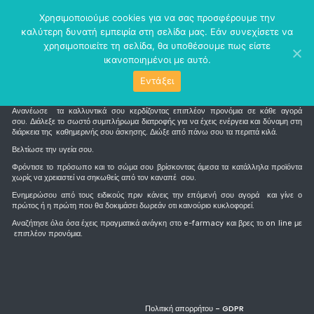
perm_identity
menu
Χρησιμοποιούμε cookies για να σας προσφέρουμε την
καλύτερη δυνατή εμπειρία στη σελίδα μας. Εάν συνεχίσετε να
χρησιμοποιείτε τη σελίδα, θα υποθέσουμε πως είστε
ικανοποιημένοι με αυτό.
Εντάξει
Τι είναι το e-farmacy
Ανανέωσε τα καλλυντικά σου κερδίζοντας επιπλέον προνόμια σε κάθε αγορά
σου. Διάλεξε το σωστό συμπλήρωμα διατροφής για να έχεις ενέργεια και δύναμη στη
διάρκεια της καθημερινής σου άσκησης. Διώξε από πάνω σου τα περιττά κιλά.
Βελτίωσε την υγεία σου.
Φρόντισε το πρόσωπο και το σώμα σου βρίσκοντας άμεσα τα κατάλληλα προϊόντα
χωρίς να χρειαστεί να σηκωθείς από τον καναπέ σου.
Ενημερώσου από τους ειδικούς πριν κάνεις την επόμενή σου αγορά και γίνε ο
πρώτος ή η πρώτη που θα δοκιμάσει δωρεάν οτι καινούριο κυκλοφορεί.
Αναζήτησε όλα όσα έχεις πραγματικά ανάγκη στο e-farmacy και βρες το on line με
επιπλέον προνόμια.
Πολιτική απορρήτου - GDPR