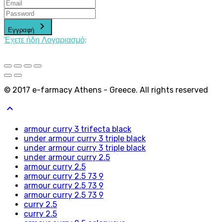
keyboard_arrow_right
Εγγραφή
Έχετε ήδη Λογαριασμό;
© 2017 e-farmacy Athens - Greece. All rights reserved
keyboard_arrow_up
armour curry 3 trifecta black
under armour curry 3 triple black
under armour curry 3 triple black
under armour curry 2.5
armour curry 2.5
armour curry 2.5 73 9
armour curry 2.5 73 9
armour curry 2.5 73 9
curry 2.5
curry 2.5