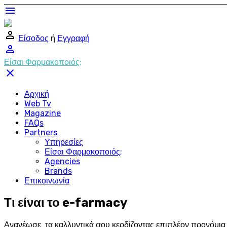
menu
perm_identity
Είσοδος
ή
Εγγραφή
perm_identity
Είσαι Φαρμακοποιός;
close
Αρχική
Web Tv
Magazine
FAQs
Partners
Υπηρεσίες
Είσαι Φαρμακοποιός;
Agencies
Brands
Επικοινωνία
Τι είναι το e-farmacy
Ανανέωσε τα καλλυντικά σου κερδίζοντας επιπλέον προνόμια σ