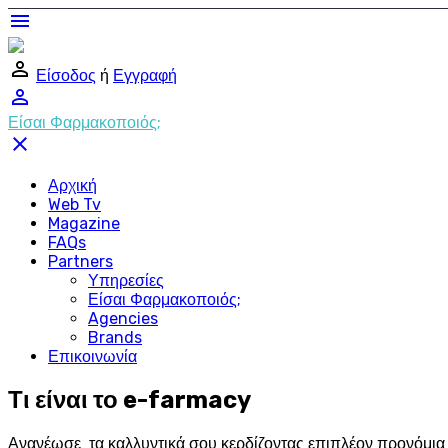
menu
perm_identity
Είσοδος
ή
Εγγραφή
perm_identity
Είσαι Φαρμακοποιός;
close
Αρχική
Web Tv
Magazine
FAQs
Partners
Υπηρεσίες
Είσαι Φαρμακοποιός;
Agencies
Brands
Επικοινωνία
Τι είναι το e-farmacy
Ανανέωσε τα καλλυντικά σου κερδίζοντας επιπλέον προνόμια σ