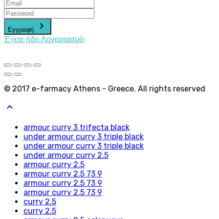
keyboard_arrow_right
Εγγραφή
Έχετε ήδη Λογαριασμό;
© 2017 e-farmacy Athens - Greece. All rights reserved
keyboard_arrow_up
armour curry 3 trifecta black
under armour curry 3 triple black
under armour curry 3 triple black
under armour curry 2.5
armour curry 2.5
armour curry 2.5 73 9
armour curry 2.5 73 9
armour curry 2.5 73 9
curry 2.5
curry 2.5