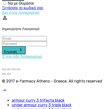
Να με Θυμάσαι
Ξεχάσατε το κωδικό σας
Δεν έχετε λογαριασμό;
perm_identity
Δημιουργήστε Λογαριασμό
keyboard_arrow_right
Εγγραφή
Έχετε ήδη Λογαριασμό;
© 2017 e-farmacy Athens - Greece. All rights reserved
keyboard_arrow_up
armour curry 3 trifecta black
under armour curry 3 triple black