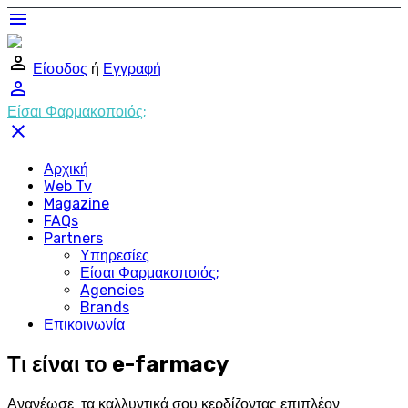
menu
perm_identity
Είσοδος
ή
Εγγραφή
perm_identity
Είσαι Φαρμακοποιός;
close
Αρχική
Web Tv
Magazine
FAQs
Partners
Υπηρεσίες
Είσαι Φαρμακοποιός;
Agencies
Brands
Επικοινωνία
Τι είναι το e-farmacy
Ανανέωσε τα καλλυντικά σου κερδίζοντας επιπλέον