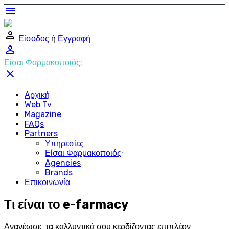
menu
perm_identity
Είσοδος
ή
Εγγραφή
perm_identity
Είσαι Φαρμακοποιός;
close
Αρχική
Web Tv
Magazine
FAQs
Partners
Υπηρεσίες
Είσαι Φαρμακοποιός;
Agencies
Brands
Επικοινωνία
Τι είναι το e-farmacy
Ανανέωσε τα καλλυντικά σου κερδίζοντας επιπλέον