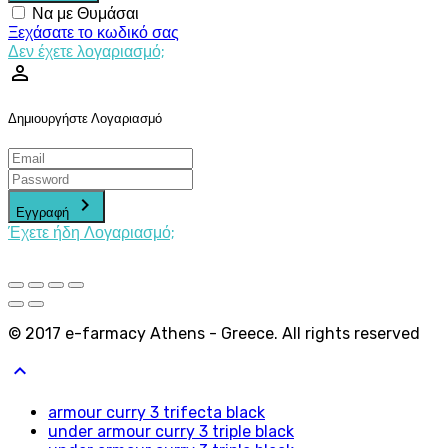
Να με Θυμάσαι
Ξεχάσατε το κωδικό σας
Δεν έχετε λογαριασμό;
perm_identity
Δημιουργήστε Λογαριασμό
keyboard_arrow_right
Εγγραφή
Έχετε ήδη Λογαριασμό;
© 2017 e-farmacy Athens - Greece. All rights reserved
keyboard_arrow_up
armour curry 3 trifecta black
under armour curry 3 triple black