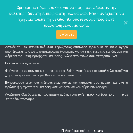
perm_identity
menu
Χρησιμοποιούμε cookies για να σας προσφέρουμε την
καλύτερη δυνατή εμπειρία στη σελίδα μας. Εάν συνεχίσετε να
χρησιμοποιείτε τη σελίδα, θα υποθέσουμε πως είστε
ικανοποιημένοι με αυτό.
Εντάξει
Τι είναι το e-farmacy
Ανανέωσε τα καλλυντικά σου κερδίζοντας επιπλέον προνόμια σε κάθε αγορά
σου. Διάλεξε το σωστό συμπλήρωμα διατροφής για να έχεις ενέργεια και δύναμη στη
διάρκεια της καθημερινής σου άσκησης. Διώξε από πάνω σου τα περιττά κιλά.
Βελτίωσε την υγεία σου.
Φρόντισε το πρόσωπο και το σώμα σου βρίσκοντας άμεσα τα κατάλληλα προϊόντα
χωρίς να χρειαστεί να σηκωθείς από τον καναπέ σου.
Ενημερώσου από τους ειδικούς πριν κάνεις την επόμενή σου αγορά και γίνε ο
πρώτος ή η πρώτη που θα δοκιμάσει δωρεάν οτι καινούριο κυκλοφορεί.
Αναζήτησε όλα όσα έχεις πραγματικά ανάγκη στο e-farmacy και βρες το on line με
επιπλέον προνόμια.
Πολιτική απορρήτου - GDPR