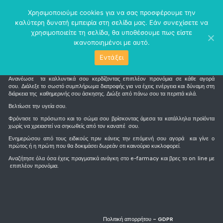
perm_identity
menu
Χρησιμοποιούμε cookies για να σας προσφέρουμε την
καλύτερη δυνατή εμπειρία στη σελίδα μας. Εάν συνεχίσετε να
χρησιμοποιείτε τη σελίδα, θα υποθέσουμε πως είστε
ικανοποιημένοι με αυτό.
Εντάξει
Τι είναι το e-farmacy
Ανανέωσε τα καλλυντικά σου κερδίζοντας επιπλέον προνόμια σε κάθε αγορά
σου. Διάλεξε το σωστό συμπλήρωμα διατροφής για να έχεις ενέργεια και δύναμη στη
διάρκεια της καθημερινής σου άσκησης. Διώξε από πάνω σου τα περιττά κιλά.
Βελτίωσε την υγεία σου.
Φρόντισε το πρόσωπο και το σώμα σου βρίσκοντας άμεσα τα κατάλληλα προϊόντα
χωρίς να χρειαστεί να σηκωθείς από τον καναπέ σου.
Ενημερώσου από τους ειδικούς πριν κάνεις την επόμενή σου αγορά και γίνε ο
πρώτος ή η πρώτη που θα δοκιμάσει δωρεάν οτι καινούριο κυκλοφορεί.
Αναζήτησε όλα όσα έχεις πραγματικά ανάγκη στο e-farmacy και βρες το on line με
επιπλέον προνόμια.
Πολιτική απορρήτου - GDPR