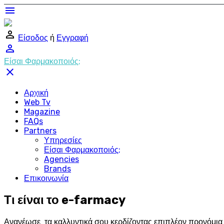
menu
perm_identity
Είσοδος
ή
Εγγραφή
perm_identity
Είσαι Φαρμακοποιός;
close
Αρχική
Web Tv
Magazine
FAQs
Partners
Υπηρεσίες
Είσαι Φαρμακοποιός;
Agencies
Brands
Επικοινωνία
Τι είναι το e-farmacy
Ανανέωσε τα καλλυντικά σου κερδίζοντας επιπλέον προνόμια σ