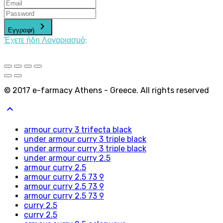
keyboard_arrow_right
Εγγραφή
Έχετε ήδη Λογαριασμό;
© 2017 e-farmacy Athens - Greece. All rights reserved
keyboard_arrow_up
armour curry 3 trifecta black
under armour curry 3 triple black
under armour curry 3 triple black
under armour curry 2.5
armour curry 2.5
armour curry 2.5 73 9
armour curry 2.5 73 9
armour curry 2.5 73 9
curry 2.5
curry 2.5