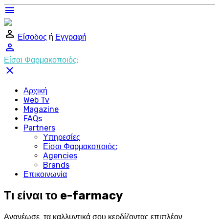
menu
perm_identity
Είσοδος
ή
Εγγραφή
perm_identity
Είσαι Φαρμακοποιός;
close
Αρχική
Web Tv
Magazine
FAQs
Partners
Υπηρεσίες
Είσαι Φαρμακοποιός;
Agencies
Brands
Επικοινωνία
Τι είναι το e-farmacy
Ανανέωσε τα καλλυντικά σου κερδίζοντας επιπλέον