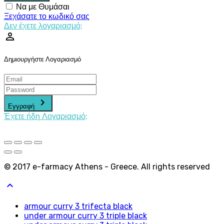
Να με Θυμάσαι
Ξεχάσατε το κωδικό σας
Δεν έχετε λογαριασμό;
perm_identity
Δημιουργήστε Λογαριασμό
keyboard_arrow_right
Εγγραφή
Έχετε ήδη Λογαριασμό;
© 2017 e-farmacy Athens - Greece. All rights reserved
keyboard_arrow_up
armour curry 3 trifecta black
under armour curry 3 triple black