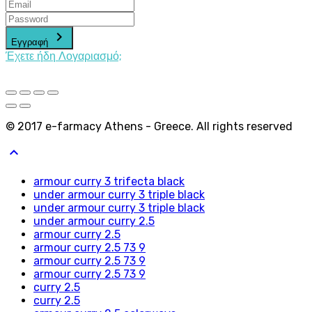
keyboard_arrow_right
Εγγραφή
Έχετε ήδη Λογαριασμό;
© 2017 e-farmacy Athens - Greece. All rights reserved
keyboard_arrow_up
armour curry 3 trifecta black
under armour curry 3 triple black
under armour curry 3 triple black
under armour curry 2.5
armour curry 2.5
armour curry 2.5 73 9
armour curry 2.5 73 9
armour curry 2.5 73 9
curry 2.5
curry 2.5