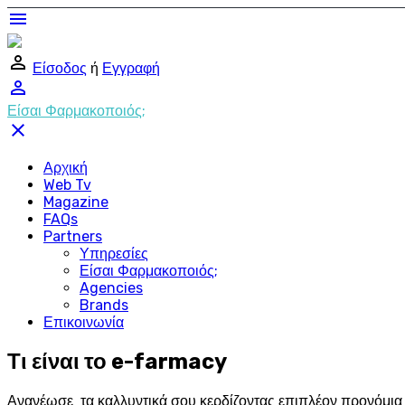
menu
perm_identity
Είσοδος
ή
Εγγραφή
perm_identity
Είσαι Φαρμακοποιός;
close
Αρχική
Web Tv
Magazine
FAQs
Partners
Υπηρεσίες
Είσαι Φαρμακοποιός;
Agencies
Brands
Επικοινωνία
Τι είναι το e-farmacy
Ανανέωσε τα καλλυντικά σου κερδίζοντας επιπλέον προνόμια σ