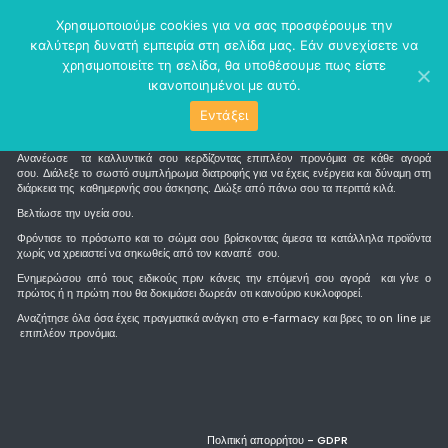
perm_identity
menu
Χρησιμοποιούμε cookies για να σας προσφέρουμε την
καλύτερη δυνατή εμπειρία στη σελίδα μας. Εάν συνεχίσετε να
χρησιμοποιείτε τη σελίδα, θα υποθέσουμε πως είστε
ικανοποιημένοι με αυτό.
Εντάξει
Τι είναι το e-farmacy
Ανανέωσε τα καλλυντικά σου κερδίζοντας επιπλέον προνόμια σε κάθε αγορά
σου. Διάλεξε το σωστό συμπλήρωμα διατροφής για να έχεις ενέργεια και δύναμη στη
διάρκεια της καθημερινής σου άσκησης. Διώξε από πάνω σου τα περιττά κιλά.
Βελτίωσε την υγεία σου.
Φρόντισε το πρόσωπο και το σώμα σου βρίσκοντας άμεσα τα κατάλληλα προϊόντα
χωρίς να χρειαστεί να σηκωθείς από τον καναπέ σου.
Ενημερώσου από τους ειδικούς πριν κάνεις την επόμενή σου αγορά και γίνε ο
πρώτος ή η πρώτη που θα δοκιμάσει δωρεάν οτι καινούριο κυκλοφορεί.
Αναζήτησε όλα όσα έχεις πραγματικά ανάγκη στο e-farmacy και βρες το on line με
επιπλέον προνόμια.
Πολιτική απορρήτου - GDPR