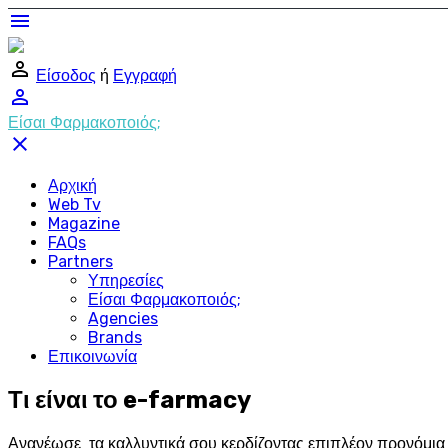
menu
perm_identity
Είσοδος
ή
Εγγραφή
perm_identity
Είσαι Φαρμακοποιός;
close
Αρχική
Web Tv
Magazine
FAQs
Partners
Υπηρεσίες
Είσαι Φαρμακοποιός;
Agencies
Brands
Επικοινωνία
Τι είναι το e-farmacy
Ανανέωσε τα καλλυντικά σου κερδίζοντας επιπλέον προνόμια σ