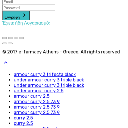
keyboard_arrow_right
Εγγραφή
Έχετε ήδη Λογαριασμό;
© 2017 e-farmacy Athens - Greece. All rights reserved
keyboard_arrow_up
armour curry 3 trifecta black
under armour curry 3 triple black
under armour curry 3 triple black
under armour curry 2.5
armour curry 2.5
armour curry 2.5 73 9
armour curry 2.5 73 9
armour curry 2.5 73 9
curry 2.5
curry 2.5