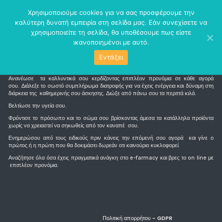
perm_identity
menu
Χρησιμοποιούμε cookies για να σας προσφέρουμε την
καλύτερη δυνατή εμπειρία στη σελίδα μας. Εάν συνεχίσετε να
χρησιμοποιείτε τη σελίδα, θα υποθέσουμε πως είστε
ικανοποιημένοι με αυτό.
Εντάξει
Τι είναι το e-farmacy
Ανανέωσε τα καλλυντικά σου κερδίζοντας επιπλέον προνόμια σε κάθε αγορά
σου. Διάλεξε το σωστό συμπλήρωμα διατροφής για να έχεις ενέργεια και δύναμη στη
διάρκεια της καθημερινής σου άσκησης. Διώξε από πάνω σου τα περιττά κιλά.
Βελτίωσε την υγεία σου.
Φρόντισε το πρόσωπο και το σώμα σου βρίσκοντας άμεσα τα κατάλληλα προϊόντα
χωρίς να χρειαστεί να σηκωθείς από τον καναπέ σου.
Ενημερώσου από τους ειδικούς πριν κάνεις την επόμενή σου αγορά και γίνε ο
πρώτος ή η πρώτη που θα δοκιμάσει δωρεάν οτι καινούριο κυκλοφορεί.
Αναζήτησε όλα όσα έχεις πραγματικά ανάγκη στο e-farmacy και βρες το on line με
επιπλέον προνόμια.
Πολιτική απορρήτου - GDPR