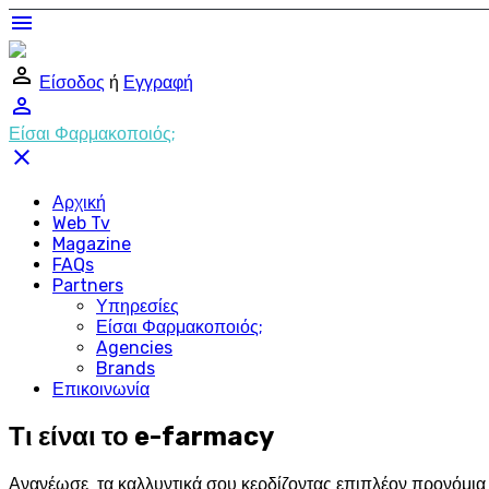
menu
perm_identity
Είσοδος
ή
Εγγραφή
perm_identity
Είσαι Φαρμακοποιός;
close
Αρχική
Web Tv
Magazine
FAQs
Partners
Υπηρεσίες
Είσαι Φαρμακοποιός;
Agencies
Brands
Επικοινωνία
Τι είναι το e-farmacy
Ανανέωσε τα καλλυντικά σου κερδίζοντας επιπλέον προνόμια σ