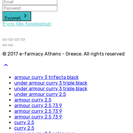
keyboard_arrow_right
Εγγραφή
Έχετε ήδη Λογαριασμό;
© 2017 e-farmacy Athens - Greece. All rights reserved
keyboard_arrow_up
armour curry 3 trifecta black
under armour curry 3 triple black
under armour curry 3 triple black
under armour curry 2.5
armour curry 2.5
armour curry 2.5 73 9
armour curry 2.5 73 9
armour curry 2.5 73 9
curry 2.5
curry 2.5