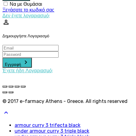
Να με Θυμάσαι
Ξεχάσατε το κωδικό σας
Δεν έχετε λογαριασμό;
perm_identity
Δημιουργήστε Λογαριασμό
keyboard_arrow_right
Εγγραφή
Έχετε ήδη Λογαριασμό;
© 2017 e-farmacy Athens - Greece. All rights reserved
keyboard_arrow_up
armour curry 3 trifecta black
under armour curry 3 triple black