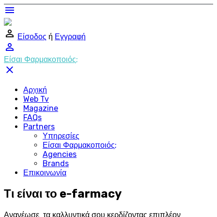
menu
perm_identity
Είσοδος
ή
Εγγραφή
perm_identity
Είσαι Φαρμακοποιός;
close
Αρχική
Web Tv
Magazine
FAQs
Partners
Υπηρεσίες
Είσαι Φαρμακοποιός;
Agencies
Brands
Επικοινωνία
Τι είναι το e-farmacy
Ανανέωσε τα καλλυντικά σου κερδίζοντας επιπλέον