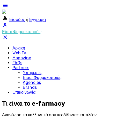
menu
perm_identity
Είσοδος
ή
Εγγραφή
perm_identity
Είσαι Φαρμακοποιός;
close
Αρχική
Web Tv
Magazine
FAQs
Partners
Υπηρεσίες
Είσαι Φαρμακοποιός;
Agencies
Brands
Επικοινωνία
Τι είναι το e-farmacy
Ανανέωσε τα καλλυντικά σου κερδίζοντας επιπλέον