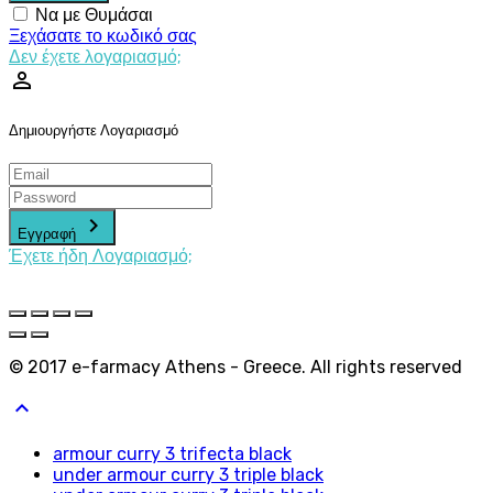
Να με Θυμάσαι
Ξεχάσατε το κωδικό σας
Δεν έχετε λογαριασμό;
perm_identity
Δημιουργήστε Λογαριασμό
keyboard_arrow_right
Εγγραφή
Έχετε ήδη Λογαριασμό;
© 2017 e-farmacy Athens - Greece. All rights reserved
keyboard_arrow_up
armour curry 3 trifecta black
under armour curry 3 triple black