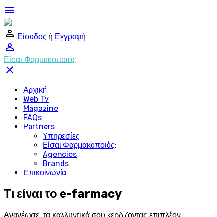
menu
perm_identity
Είσοδος
ή
Εγγραφή
perm_identity
Είσαι Φαρμακοποιός;
close
Αρχική
Web Tv
Magazine
FAQs
Partners
Υπηρεσίες
Είσαι Φαρμακοποιός;
Agencies
Brands
Επικοινωνία
Τι είναι το e-farmacy
Ανανέωσε τα καλλυντικά σου κερδίζοντας επιπλέον