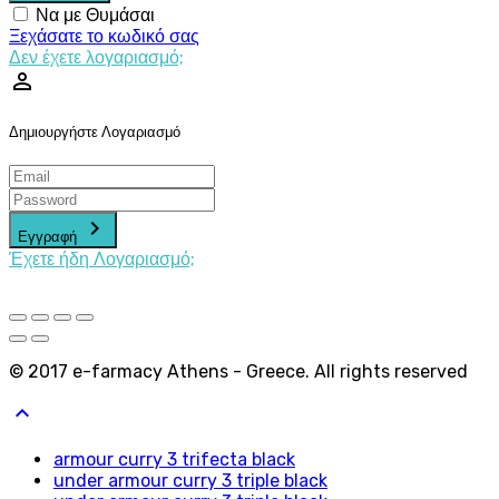
Να με Θυμάσαι
Ξεχάσατε το κωδικό σας
Δεν έχετε λογαριασμό;
perm_identity
Δημιουργήστε Λογαριασμό
keyboard_arrow_right
Εγγραφή
Έχετε ήδη Λογαριασμό;
© 2017 e-farmacy Athens - Greece. All rights reserved
keyboard_arrow_up
armour curry 3 trifecta black
under armour curry 3 triple black