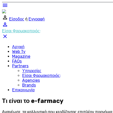
menu
perm_identity
Είσοδος
ή
Εγγραφή
perm_identity
Είσαι Φαρμακοποιός;
close
Αρχική
Web Tv
Magazine
FAQs
Partners
Υπηρεσίες
Είσαι Φαρμακοποιός;
Agencies
Brands
Επικοινωνία
Τι είναι το e-farmacy
Ανανέωσε τα καλλυντικά σου κερδίζοντας επιπλέον προνόμια σ