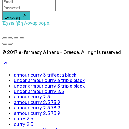
keyboard_arrow_right
Εγγραφή
Έχετε ήδη Λογαριασμό;
© 2017 e-farmacy Athens - Greece. All rights reserved
keyboard_arrow_up
armour curry 3 trifecta black
under armour curry 3 triple black
under armour curry 3 triple black
under armour curry 2.5
armour curry 2.5
armour curry 2.5 73 9
armour curry 2.5 73 9
armour curry 2.5 73 9
curry 2.5
curry 2.5