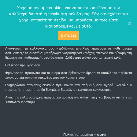
perm_identity
menu
Χρησιμοποιούμε cookies για να σας προσφέρουμε την
καλύτερη δυνατή εμπειρία στη σελίδα μας. Εάν συνεχίσετε να
χρησιμοποιείτε τη σελίδα, θα υποθέσουμε πως είστε
ικανοποιημένοι με αυτό.
Εντάξει
Τι είναι το e-farmacy
Ανανέωσε τα καλλυντικά σου κερδίζοντας επιπλέον προνόμια σε κάθε αγορά
σου. Διάλεξε το σωστό συμπλήρωμα διατροφής για να έχεις ενέργεια και δύναμη στη
διάρκεια της καθημερινής σου άσκησης. Διώξε από πάνω σου τα περιττά κιλά.
Βελτίωσε την υγεία σου.
Φρόντισε το πρόσωπο και το σώμα σου βρίσκοντας άμεσα τα κατάλληλα προϊόντα
χωρίς να χρειαστεί να σηκωθείς από τον καναπέ σου.
Ενημερώσου από τους ειδικούς πριν κάνεις την επόμενή σου αγορά και γίνε ο
πρώτος ή η πρώτη που θα δοκιμάσει δωρεάν οτι καινούριο κυκλοφορεί.
Αναζήτησε όλα όσα έχεις πραγματικά ανάγκη στο e-farmacy και βρες το on line με
επιπλέον προνόμια.
Πολιτική απορρήτου - GDPR