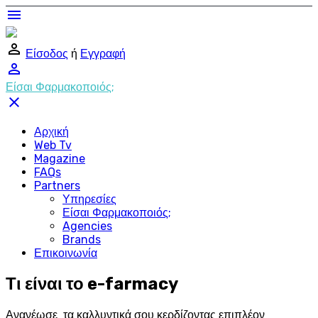
menu
perm_identity
Είσοδος
ή
Εγγραφή
perm_identity
Είσαι Φαρμακοποιός;
close
Αρχική
Web Tv
Magazine
FAQs
Partners
Υπηρεσίες
Είσαι Φαρμακοποιός;
Agencies
Brands
Επικοινωνία
Τι είναι το e-farmacy
Ανανέωσε τα καλλυντικά σου κερδίζοντας επιπλέον