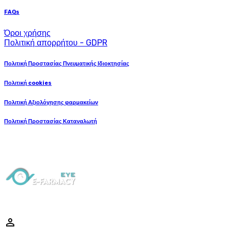
FAQs
Όροι χρήσης
Πολιτική απορρήτου - GDPR
Πολιτική Προστασίας Πνευματικής Ιδιοκτησίας
Πολιτική cookies
Πολιτική Αξιολόγησης φαρμακείων
Πολιτική Προστασίας Καταναλωτή
perm_identity