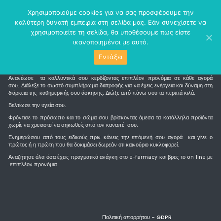
perm_identity
menu
Χρησιμοποιούμε cookies για να σας προσφέρουμε την
καλύτερη δυνατή εμπειρία στη σελίδα μας. Εάν συνεχίσετε να
χρησιμοποιείτε τη σελίδα, θα υποθέσουμε πως είστε
ικανοποιημένοι με αυτό.
Εντάξει
Τι είναι το e-farmacy
Ανανέωσε τα καλλυντικά σου κερδίζοντας επιπλέον προνόμια σε κάθε αγορά
σου. Διάλεξε το σωστό συμπλήρωμα διατροφής για να έχεις ενέργεια και δύναμη στη
διάρκεια της καθημερινής σου άσκησης. Διώξε από πάνω σου τα περιττά κιλά.
Βελτίωσε την υγεία σου.
Φρόντισε το πρόσωπο και το σώμα σου βρίσκοντας άμεσα τα κατάλληλα προϊόντα
χωρίς να χρειαστεί να σηκωθείς από τον καναπέ σου.
Ενημερώσου από τους ειδικούς πριν κάνεις την επόμενή σου αγορά και γίνε ο
πρώτος ή η πρώτη που θα δοκιμάσει δωρεάν οτι καινούριο κυκλοφορεί.
Αναζήτησε όλα όσα έχεις πραγματικά ανάγκη στο e-farmacy και βρες το on line με
επιπλέον προνόμια.
Πολιτική απορρήτου - GDPR