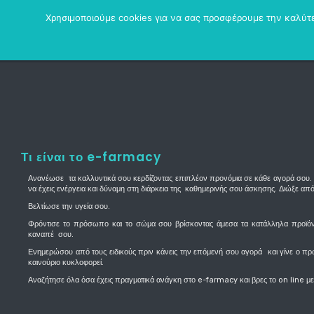
Χρησιμοποιούμε cookies για να σας προσφέρουμε την καλύτερ
Τι είναι το e-farmacy
Ανανέωσε τα καλλυντικά σου κερδίζοντας επιπλέον προνόμια σε κάθε αγορά σου.
να έχεις ενέργεια και δύναμη στη διάρκεια της καθημερινής σου άσκησης. Διώξε από
Βελτίωσε την υγεία σου.
Φρόντισε το πρόσωπο και το σώμα σου βρίσκοντας άμεσα τα κατάλληλα προϊόντ
καναπέ σου.
Ενημερώσου από τους ειδικούς πριν κάνεις την επόμενή σου αγορά και γίνε ο πρ
καινούριο κυκλοφορεί.
Αναζήτησε όλα όσα έχεις πραγματικά ανάγκη στο e-farmacy και βρες το on line 