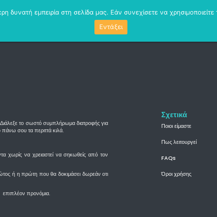
η δυνατή εμπειρία στη σελίδα μας. Εάν συνεχίσετε να χρησιμοποιείτε 
Αρχική
Web Tv
Magazine
FAQs
Partners
Επικοινων
Εντάξει
Σχετικά
 Διάλεξε το σωστό συμπλήρωμα διατροφής για
Ποιοι είμαστε
 πάνω σου τα περιττά κιλά.
Πως λειτουργεί
α χωρίς να χρειαστεί να σηκωθείς από τον
FAQs
Όροι χρήσης
ώτος ή η πρώτη που θα δοκιμάσει δωρεάν οτι
με επιπλέον προνόμια.