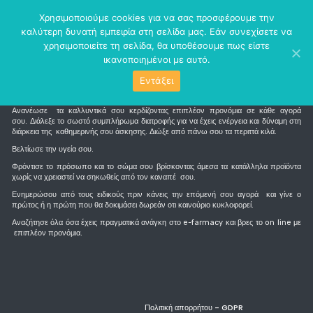
perm_identity
menu
Χρησιμοποιούμε cookies για να σας προσφέρουμε την
καλύτερη δυνατή εμπειρία στη σελίδα μας. Εάν συνεχίσετε να
χρησιμοποιείτε τη σελίδα, θα υποθέσουμε πως είστε
ικανοποιημένοι με αυτό.
Εντάξει
Τι είναι το e-farmacy
Ανανέωσε τα καλλυντικά σου κερδίζοντας επιπλέον προνόμια σε κάθε αγορά
σου. Διάλεξε το σωστό συμπλήρωμα διατροφής για να έχεις ενέργεια και δύναμη στη
διάρκεια της καθημερινής σου άσκησης. Διώξε από πάνω σου τα περιττά κιλά.
Βελτίωσε την υγεία σου.
Φρόντισε το πρόσωπο και το σώμα σου βρίσκοντας άμεσα τα κατάλληλα προϊόντα
χωρίς να χρειαστεί να σηκωθείς από τον καναπέ σου.
Ενημερώσου από τους ειδικούς πριν κάνεις την επόμενή σου αγορά και γίνε ο
πρώτος ή η πρώτη που θα δοκιμάσει δωρεάν οτι καινούριο κυκλοφορεί.
Αναζήτησε όλα όσα έχεις πραγματικά ανάγκη στο e-farmacy και βρες το on line με
επιπλέον προνόμια.
Πολιτική απορρήτου - GDPR