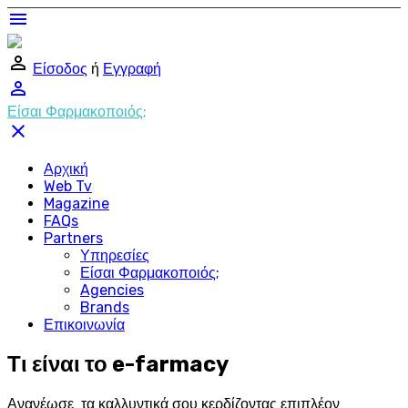
menu
perm_identity
Είσοδος
ή
Εγγραφή
perm_identity
Είσαι Φαρμακοποιός;
close
Αρχική
Web Tv
Magazine
FAQs
Partners
Υπηρεσίες
Είσαι Φαρμακοποιός;
Agencies
Brands
Επικοινωνία
Τι είναι το e-farmacy
Ανανέωσε τα καλλυντικά σου κερδίζοντας επιπλέον