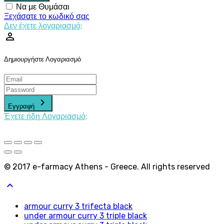
Να με Θυμάσαι
Ξεχάσατε το κωδικό σας
Δεν έχετε λογαριασμό;
perm_identity
Δημιουργήστε Λογαριασμό
keyboard_arrow_right
Εγγραφή
Έχετε ήδη Λογαριασμό;
© 2017 e-farmacy Athens - Greece. All rights reserved
keyboard_arrow_up
armour curry 3 trifecta black
under armour curry 3 triple black