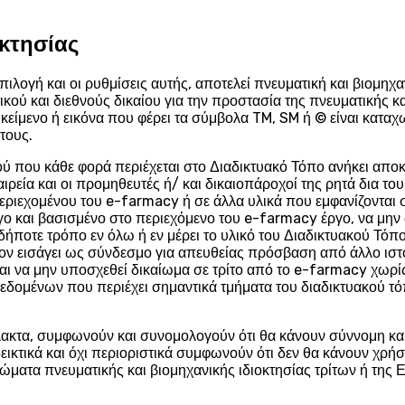
οκτησίας
πιλογή και οι ρυθμίσεις αυτής, αποτελεί πνευματική και βιομηχα
τικού και διεθνούς δικαίου για την προστασία της πνευματικής κ
είμενο ή εικόνα που φέρει τα σύμβολα TM, SM ή © είναι κατα
τους.
ύ που κάθε φορά περιέχεται στο Διαδικτυακό Τόπο ανήκει αποκλε
Εταιρεία και οι προμηθευτές ή/ και δικαιοπάροχοί της ρητά δια 
υ περιεχομένου του e-farmacy ή σε άλλα υλικά που εμφανίζοντα
 και βασισμένο στο περιεχόμενο του e-farmacy έργο, να μην 
ποτε τρόπο εν όλω ή εν μέρει το υλικό του Διαδικτυακού Τόπου 
 τον εισάγει ως σύνδεσμο για απευθείας πρόσβαση από άλλο ιστ
και να μην υποσχεθεί δικαίωμα σε τρίτο από το e-farmacy χωρί
 δεδομένων που περιέχει σημαντικά τμήματα του διαδικτυακού
λακτα, συμφωνούν και συνομολογούν ότι θα κάνουν σύννομη κ
δεικτικά και όχι περιοριστικά συμφωνούν ότι δεν θα κάνουν χ
ατα πνευματικής και βιομηχανικής ιδιοκτησίας τρίτων ή της Ε