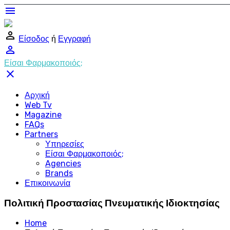
menu
perm_identity
Είσοδος
ή
Εγγραφή
perm_identity
Είσαι Φαρμακοποιός;
close
Αρχική
Web Tv
Magazine
FAQs
Partners
Υπηρεσίες
Είσαι Φαρμακοποιός;
Agencies
Brands
Επικοινωνία
Πολιτική Προστασίας Πνευματικής Ιδιοκτησίας
Home