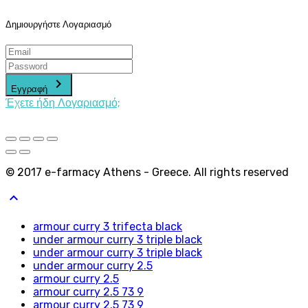
Δημιουργήστε Λογαριασμό
keyboard_arrow_right
Εγγραφή
Έχετε ήδη Λογαριασμό;
© 2017 e-farmacy Athens - Greece. All rights reserved
keyboard_arrow_up
armour curry 3 trifecta black
under armour curry 3 triple black
under armour curry 3 triple black
under armour curry 2.5
armour curry 2.5
armour curry 2.5 73 9
armour curry 2.5 73 9