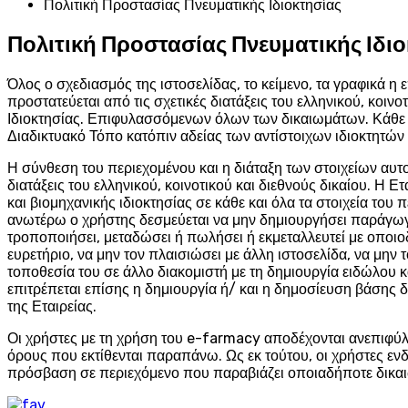
Πολιτική Προστασίας Πνευματικής Ιδιοκτησίας
Πολιτική Προστασίας Πνευματικής Ιδι
Όλος ο σχεδιασμός της ιστοσελίδας, το κείμενο, τα γραφικά η ε
προστατεύεται από τις σχετικές διατάξεις του ελληνικού, κοινο
Ιδιοκτησίας. Επιφυλασσόμενων όλων των δικαιωμάτων. Κάθε κ
Διαδικτυακό Τόπο κατόπιν αδείας των αντίστοιχων ιδιοκτητών 
Η σύνθεση του περιεχομένου και η διάταξη των στοιχείων αυτο
διατάξεις του ελληνικού, κοινοτικού και διεθνούς δικαίου. Η 
και βιομηχανικής ιδιοκτησίας σε κάθε και όλα τα στοιχεία το
ανωτέρω ο χρήστης δεσμεύεται να μην δημιουργήσει παράγωγο
τροποποιήσει, μεταδώσει ή πωλήσει ή εκμεταλλευτεί με οποιοδή
ευρετήριο, να μην τον πλαισιώσει με άλλη ιστοσελίδα, να μην
τοποθεσία του σε άλλο διακομιστή με τη δημιουργία ειδώλου 
επιτρέπεται επίσης η δημιουργία ή/ και η δημοσίευση βάσης
της Εταιρείας.
Οι χρήστες με τη χρήση του e-farmacy αποδέχονται ανεπιφύ
όρους που εκτίθενται παραπάνω. Ως εκ τούτου, οι χρήστες εν
πρόσβαση σε περιεχόμενο που παραβιάζει οποιαδήποτε δικαιώμ